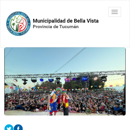
Ir
al
Municipalidad
Mostrar/
contenido
de Bella
barra
principal
Vista.
de
Tucumán
navegac
Contenido
principal