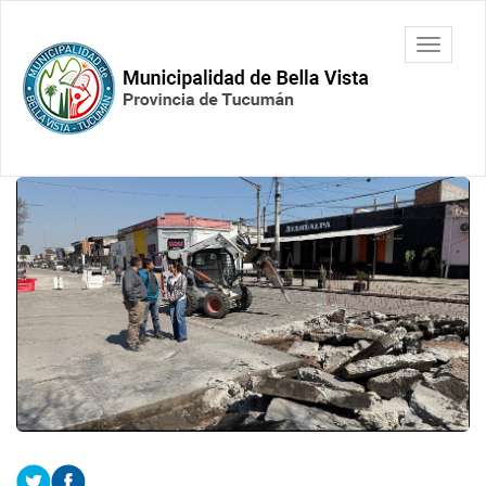
Ir
al
Municipalidad
Mostrar/
contenido
de Bella
barra
principal
Vista.
de
Tucumán
navegac
Contenido
principal