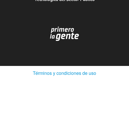
(Abre
Términos y condiciones de uso
en
ventana
nueva)