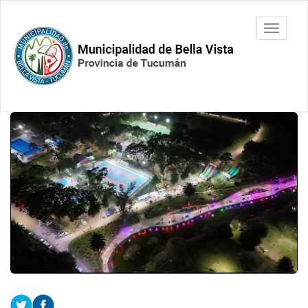
Ir
al
Municipalidad
Mostrar/
contenido
de Bella
barra
principal
Vista.
de
Tucumán
navegac
Contenido
principal