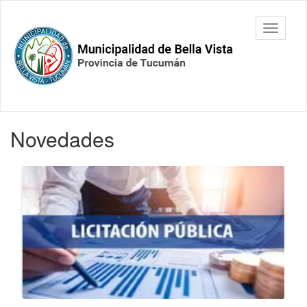
Ir
al
Municipalidad
Mostrar/
contenido
de Bella
barra
principal
Vista.
de
Tucumán
navegac
Contenido
Novedades
principal